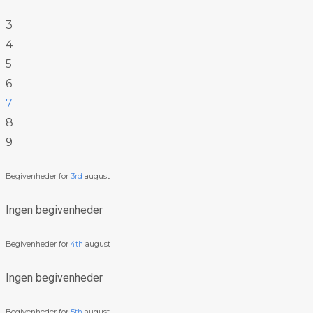
3
4
5
6
7
8
9
Begivenheder for
3rd
august
Ingen begivenheder
Begivenheder for
4th
august
Ingen begivenheder
Begivenheder for
5th
august