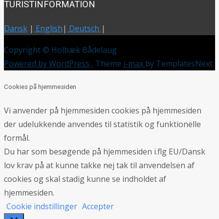
TURISTINFORMATION
Dansk
|
English
|
Deutsch
|
Copyright © Holbæk Bådelaug
Powered by WordPress
, Theme
i-max
by TemplatesNext.
Cookies på hjemmesiden
Vi anvender på hjemmesiden cookies på hjemmesiden
der udelukkende anvendes til statistik og funktionelle
formål.
Du har som besøgende på hjemmesiden i.flg EU/Dansk
lov krav på at kunne takke nej tak til anvendelsen af
cookies og skal stadig kunne se indholdet af
hjemmesiden.
Cookie indstillinger
Accepter