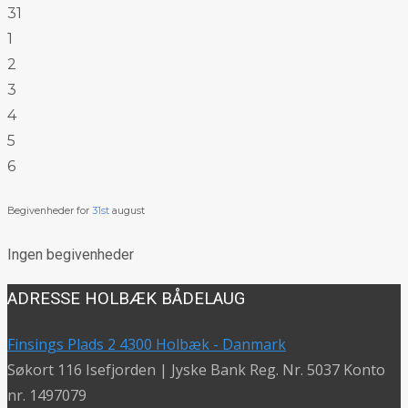
31
1
2
3
4
5
6
Begivenheder for
31st
august
Ingen begivenheder
ADRESSE HOLBÆK BÅDELAUG
Finsings Plads 2 4300 Holbæk - Danmark
Søkort 116 Isefjorden | Jyske Bank Reg. Nr. 5037 Konto
nr. 1497079