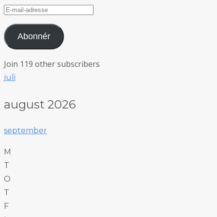
E-
mail-
adresse
Abonnér
Join 119 other subscribers
juli
august 2026
september
M
T
O
T
F