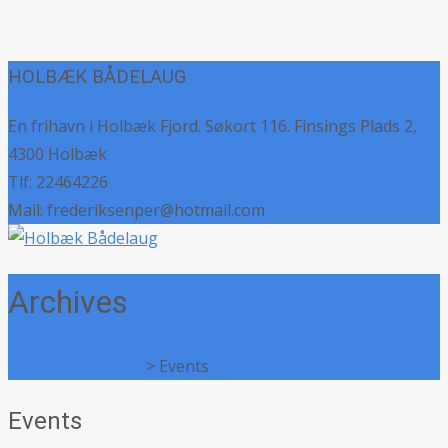
HOLBÆK BÅDELAUG
En frihavn i Holbæk Fjord. Søkort 116. Finsings Plads 2,
4300 Holbæk
Tlf: 22464226
Mail: frederiksenper@hotmail.com
Archives
Holbæk Bådelaug
>
Events
Events