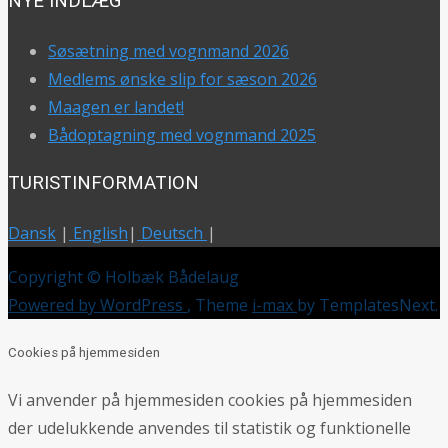
NYE INDLÆG
Søsætning med vognmand 2026
Medlems ønske slip for sæson 2026
Maagen er landet!
Bådoptagning med vognmand 2025
TURISTINFORMATION
Dansk
|
English
|
Deutsch
|
Copyright © Holbæk Bådelaug
Powered by WordPress
, Theme
i-max
by TemplatesNext.
Cookies på hjemmesiden
Vi anvender på hjemmesiden cookies på hjemmesiden
der udelukkende anvendes til statistik og funktionelle