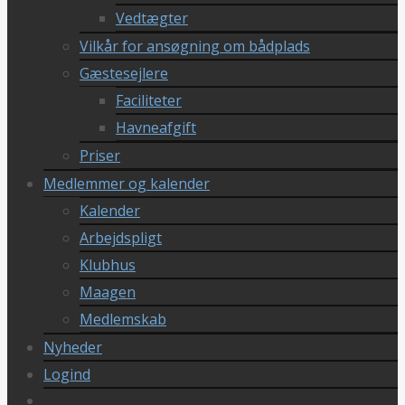
Vedtægter
Vilkår for ansøgning om bådplads
Gæstesejlere
Faciliteter
Havneafgift
Priser
Medlemmer og kalender
Kalender
Arbejdspligt
Klubhus
Maagen
Medlemskab
Nyheder
Logind